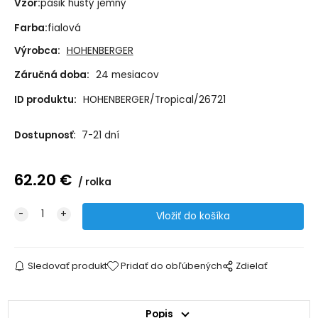
Vzor:
pásik hustý jemný
Farba:
fialová
Výrobca:
HOHENBERGER
Záručná doba:
24 mesiacov
ID produktu:
HOHENBERGER/Tropical/26721
Dostupnosť:
7-21 dní
62.20
€
rolka
Sledovať produkt
Pridať do obľúbených
Zdielať
Popis