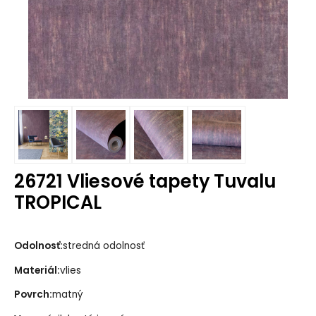
26721 Vliesové tapety Tuvalu
TROPICAL
Odolnosť:
stredná odolnosť
Materiál:
vlies
Povrch:
matný