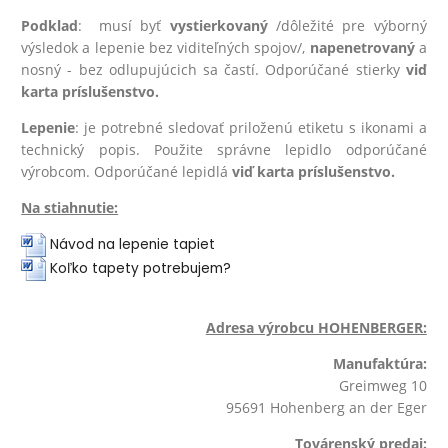
Podklad
: musí byť
vystierkovaný
/dôležité pre výborný
výsledok a lepenie bez viditeľných spojov/,
na
penetrovaný
a
nosný - bez odlupujúcich sa častí. Odporúčané stierky
viď
karta príslušenstvo.
Lepenie
: je potrebné sledovať priloženú etiketu s ikonami a
technický popis. Použite správne lepidlo odporúčané
výrobcom. Odporúčané lepidlá
viď karta príslušenstvo.
Na stiahnutie:
Návod na lepenie tapiet
Koľko tapety potrebujem?
Adresa výrobcu HOHENBERGER:
Manufaktúra:
Greimweg 10
95691 Hohenberg an der Eger
Továrenský predaj: