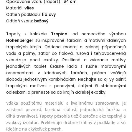
Opakovanie vzoru (raport) :
64 cm
Materiál:
vlies
Odtieň podkladu:
fialový
Odtieň vzoru:
bežový
Tapety z kolekcie
Tropical
od nemeckého výrobcu
Hohenberger
sú inšpirované farbami a motívmi ďalekých
tropických krajín. Odtiene modrej a zelenej prípomínajú
vodu a palmy, zatiaľ čo fialová, ružová i tehlovočervená
vzbudzuje pocit exotiky. Rastlinné a zvieracie motívy
jednotlivých tapiet úžasne ladia s ručne maľovanými
ornamentami v kriedových farbách, pričom vnášajú
slobodu jednotlivým kombináciám. Nechajte sa aj vy oslniť
tropickými motívmi s penovými, zlatými či striebornými
odleskami a preneste sa do krajín ďalekej exotiky.
Vďaka použitému materiálu a kvalitnému spracovaniu je
zaistená pevnosť, farebná stálosť, jednoduchá údržba a
dlhá trvanlivosť. Tapety pôsobia tiež čiastočne ako tepelný a
zvukový izolátor. Preklenujú drobné trhliny v podklade a sú
ideálne na akýkoľvek povrch.