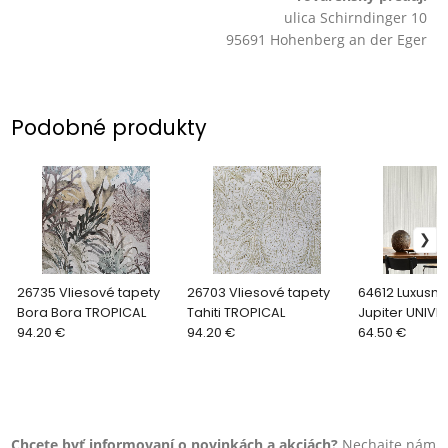
ulica Schirndinger 10
95691 Hohenberg an der Eger
Podobné produkty
26735 Vliesové tapety
26703 Vliesové tapety
64612 Luxusné
Bora Bora TROPICAL
Tahiti TROPICAL
Jupiter UNIVE
94.20 €
94.20 €
64.50 €
Chcete byť informovaní o novinkách a akciách?
Nechajte nám