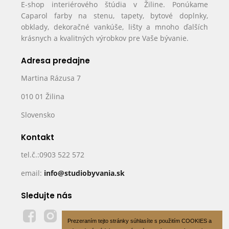
E-shop interiérového štúdia v Žiline. Ponúkame
Caparol farby na stenu, tapety, bytové doplnky,
obklady, dekoračné vankúše, lišty a mnoho ďalších
krásnych a kvalitných výrobkov pre Vaše bývanie.
Adresa predajne
Martina Rázusa 7
010 01 Žilina
Slovensko
Kontakt
tel.č.:0903 522 572
email:
info@studiobyvania.sk
Sledujte nás
Prezeraním tejto stránky súhlasíte s použitím COOKIES a