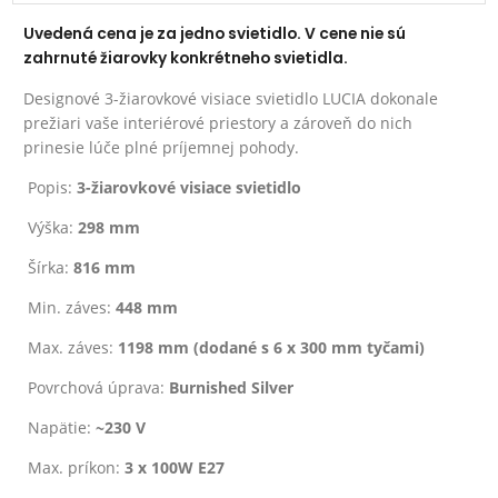
Uvedená cena je za jedno svietidlo. V cene nie sú
zahrnuté žiarovky konkrétneho svietidla.
Designové 3-žiarovkové visiace svietidlo LUCIA dokonale
prežiari vaše interiérové priestory a zároveň do nich
prinesie lúče plné príjemnej pohody.
Popis:
3-žiarovkové visiace svietidlo
Výška:
298 mm
Šírka:
816 mm
Min. záves:
448 mm
Max. záves:
1198 mm (dodané s 6 x 300 mm tyčami)
Povrchová úprava:
Burnished Silver
Napätie:
~230 V
Max. príkon:
3 x 100W E27