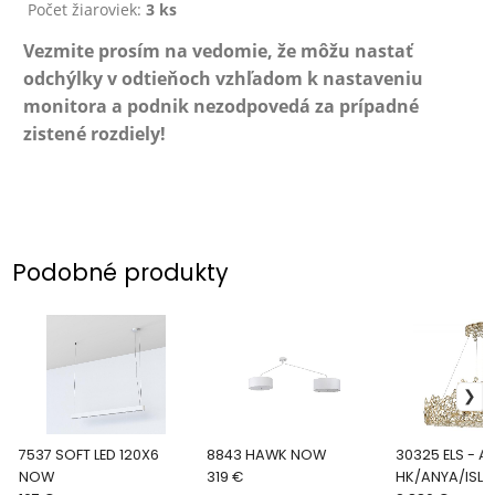
Počet žiaroviek:
3 ks
Vezmite prosím na vedomie, že môžu nastať
odchýlky v odtieňoch vzhľadom k nastaveniu
monitora a podnik nezodpovedá za prípadné
zistené rozdiely!
Podobné produkty
7537 SOFT LED 120X6
8843 HAWK NOW
30325 ELS - ANYA -
NOW
319 €
HK/ANYA/ISLE