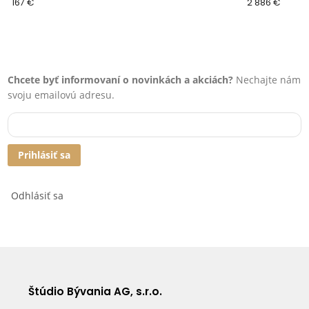
167 €
2 886 €
Chcete byť informovaní o novinkách a akciách?
Nechajte nám
svoju emailovú adresu.
Prihlásiť sa
Odhlásiť sa
Štúdio Bývania AG, s.r.o.