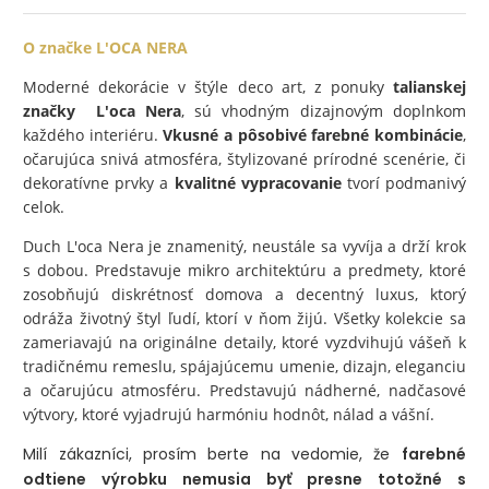
O značke L'OCA NERA
Moderné dekorácie v štýle deco art, z ponuky
talianskej
značky L'oca Nera
, sú vhodným dizajnovým doplnkom
každého interiéru.
Vkusné a pôsobivé farebné kombinácie
,
očarujúca snivá atmosféra, štylizované prírodné scenérie, či
dekoratívne prvky a
kvalitné vypracovanie
tvorí podmanivý
celok.
Duch L'oca Nera je znamenitý, neustále sa vyvíja a drží krok
s dobou. Predstavuje mikro architektúru a predmety, ktoré
zosobňujú diskrétnosť domova a decentný luxus, ktorý
odráža životný štyl ľudí, ktorí v ňom žijú. Všetky kolekcie sa
zameriavajú na originálne detaily, ktoré vyzdvihujú vášeň k
tradičnému remeslu, spájajúcemu umenie, dizajn, eleganciu
a očarujúcu atmosféru. Predstavujú nádherné, nadčasové
výtvory, ktoré vyjadrujú harmóniu hodnôt, nálad a vášní.
Milí zákazníci, prosím berte na vedomie, že
farebné
odtiene výrobku nemusia byť presne totožné s