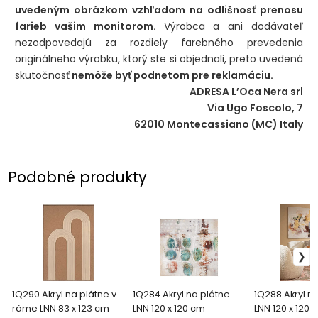
uvedeným obrázkom vzhľadom na odlišnosť prenosu
farieb vašim monitorom.
Výrobca a ani dodávateľ
nezodpovedajú za rozdiely farebného prevedenia
originálneho výrobku, ktorý ste si objednali, preto uvedená
skutočnosť
nemôže byť podnetom pre reklamáciu.
ADRESA L’Oca Nera srl
Via Ugo Foscolo, 7
62010 Montecassiano (MC) Italy
Podobné produkty
1Q290 Akryl na plátne v
1Q284 Akryl na plátne
1Q288 Akryl n
ráme LNN 83 x 123 cm
LNN 120 x 120 cm
LNN 120 x 120 