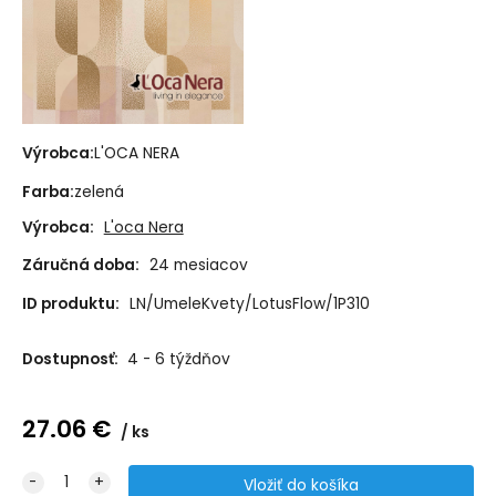
Výrobca:
L'OCA NERA
Farba:
zelená
Výrobca:
L'oca Nera
Záručná doba:
24 mesiacov
ID produktu:
LN/UmeleKvety/LotusFlow/1P310
Dostupnosť:
4 - 6 týždňov
27.06
€
ks