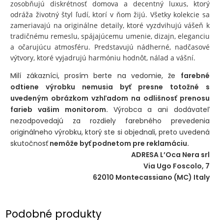
zosobňujú diskrétnosť domova a decentný luxus, ktorý
odráža životný štyl ľudí, ktorí v ňom žijú. Všetky kolekcie sa
zameriavajú na originálne detaily, ktoré vyzdvihujú vášeň k
tradičnému remeslu, spájajúcemu umenie, dizajn, eleganciu
a očarujúcu atmosféru. Predstavujú nádherné, nadčasové
výtvory, ktoré vyjadrujú harmóniu hodnôt, nálad a vášní.
Milí zákazníci, prosím berte na vedomie, že
farebné
odtiene výrobku nemusia byť presne totožné s
uvedeným obrázkom vzhľadom na odlišnosť prenosu
farieb vašim monitorom.
Výrobca a ani dodávateľ
nezodpovedajú za rozdiely farebného prevedenia
originálneho výrobku, ktorý ste si objednali, preto uvedená
skutočnosť
nemôže byť podnetom pre reklamáciu.
ADRESA L’Oca Nera srl
Via Ugo Foscolo, 7
62010 Montecassiano (MC) Italy
Podobné produkty