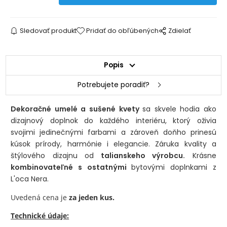
Sledovať produkt
Pridať do obľúbených
Zdielať
Popis
Potrebujete poradiť?
Dekoračné umelé a sušené kvety
sa skvele hodia ako
dizajnový doplnok do každého interiéru, ktorý oživia
svojimi jedinečnými farbami a zároveň doňho prinesú
kúsok prírody, harmónie i elegancie. Záruka kvality a
štýlového dizajnu od
talianskeho výrobcu.
Krásne
kombinovateľné s ostatnými
bytovými doplnkami z
L'oca Nera.
Uvedená cena je
za jeden kus.
Technické údaje: