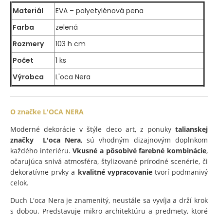
Materiál
EVA – polyetylénová pena
Farba
zelená
Rozmery
103 h cm
Počet
1 ks
Výrobca
L'oca Nera
O značke L'OCA NERA
Moderné dekorácie v štýle deco art, z ponuky
talianskej
značky L'oca Nera
, sú vhodným dizajnovým doplnkom
každého interiéru.
Vkusné a pôsobivé farebné kombinácie
,
očarujúca snivá atmosféra, štylizované prírodné scenérie, či
dekoratívne prvky a
kvalitné vypracovanie
tvorí podmanivý
celok.
Duch L'oca Nera je znamenitý, neustále sa vyvíja a drží krok
s dobou. Predstavuje mikro architektúru a predmety, ktoré