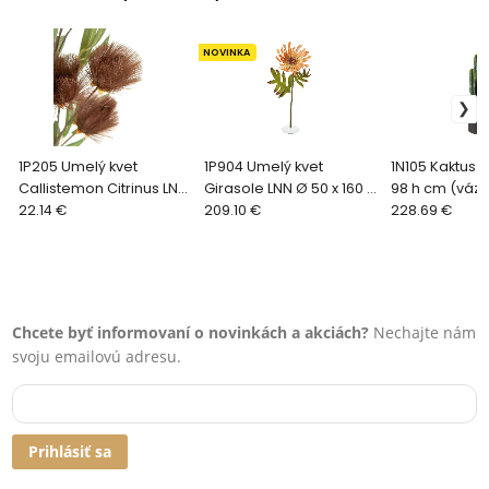
NOVINKA
1P205 Umelý kvet
1P904 Umelý kvet
1N105 Kaktus LN
Callistemon Citrinus LNN
Girasole LNN Ø 50 x 160 h
98 h cm (váz
92 h cm
22.14 €
cm
209.10 €
228.69 €
Chcete byť informovaní o novinkách a akciách?
Nechajte nám
svoju emailovú adresu.
Prihlásiť sa