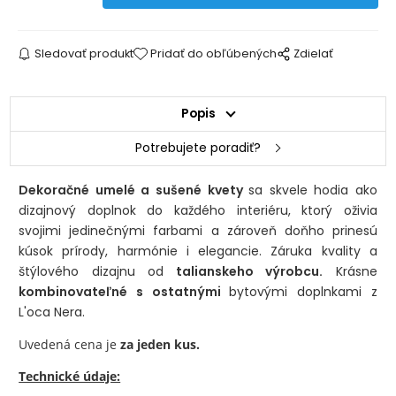
Sledovať produkt
Pridať do obľúbených
Zdielať
Popis
Potrebujete poradiť?
Dekoračné umelé a sušené kvety
sa skvele hodia ako
dizajnový doplnok do každého interiéru, ktorý oživia
svojimi jedinečnými farbami a zároveň doňho prinesú
kúsok prírody, harmónie i elegancie. Záruka kvality a
štýlového dizajnu od
talianskeho výrobcu.
Krásne
kombinovateľné s ostatnými
bytovými doplnkami z
L'oca Nera.
Uvedená cena je
za jeden kus.
Technické údaje: