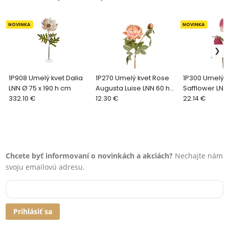
NOVINKA
NOVINKA
1P908 Umelý kvet Dalia
1P270 Umelý kvet Rose
1P300 Umelý k
LNN Ø 75 x 190 h cm
Augusta Luise LNN 60 h
Safflower LNN
332.10 €
cm
12.30 €
22.14 €
Chcete byť informovaní o novinkách a akciách?
Nechajte nám
svoju emailovú adresu.
Prihlásiť sa