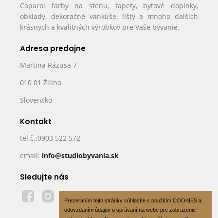
Caparol farby na stenu, tapety, bytové doplnky,
obklady, dekoračné vankúše, lišty a mnoho ďalších
krásnych a kvalitných výrobkov pre Vaše bývanie.
Adresa predajne
Martina Rázusa 7
010 01 Žilina
Slovensko
Kontakt
tel.č.:0903 522 572
email:
info@studiobyvania.sk
Sledujte nás
Prezeraním tejto stránky súhlasíte s použitím COOKIES a
odovzdaním údajov o správaní na webe pre zobrazenie