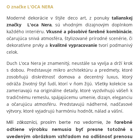
O značke L'OCA NERA
Moderné dekorácie v štýle deco art, z ponuky
talianskej
značky L'oca Nera
, sú vhodným dizajnovým doplnkom
každého interiéru.
Vkusné a pôsobivé farebné kombinácie
,
očarujúca snivá atmosféra, štylizované prírodné scenérie, či
dekoratívne prvky a
kvalitné vypracovanie
tvorí podmanivý
celok.
Duch L'oca Nera je znamenitý, neustále sa vyvíja a drží krok
s dobou. Predstavuje mikro architektúru a predmety, ktoré
zosobňujú diskrétnosť domova a decentný luxus, ktorý
odráža životný štyl ľudí, ktorí v ňom žijú. Všetky kolekcie sa
zameriavajú na originálne detaily, ktoré vyzdvihujú vášeň k
tradičnému remeslu, spájajúcemu umenie, dizajn, eleganciu
a očarujúcu atmosféru. Predstavujú nádherné, nadčasové
výtvory, ktoré vyjadrujú harmóniu hodnôt, nálad a vášní.
Milí zákazníci, prosím berte na vedomie, že
farebné
odtiene výrobku nemusia byť presne totožné s
uvedeným obrázkom vzhľadom na odlišnosť prenosu