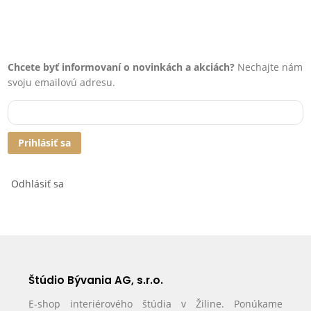
Living Ø 10 x h 5,5 cm
Living Ø 13 x h
Chcete byť informovaní o novinkách a akciách?
Nechajte nám
svoju emailovú adresu.
Prihlásiť sa
Odhlásiť sa
Štúdio Bývania AG, s.r.o.
E-shop interiérového štúdia v Žiline. Ponúkame