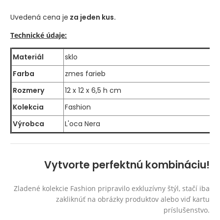
Uvedená cena je
za jeden kus.
Technické údaje:
Materiál
sklo
Farba
zmes farieb
Rozmery
12 x 12 x 6,5 h cm
Kolekcia
Fashion
Výrobca
L'oca Nera
Vytvorte perfektnú kombináciu!
Zladené kolekcie Fashion pripravilo exkluzívny štýl, stačí iba
zakliknúť na obrázky produktov alebo viď kartu
príslušenstvo.