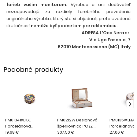
farieb vašim monitorom.
Výrobca a ani dodávateľ
nezodpovedajú za rozdiely farebného prevedenia
originálneho výrobku, ktorý ste si objednali, preto uvedená
skutočnosť
nemôže byť podnetom pre reklamáciu.
ADRESA L’Oca Nera srl
Via Ugo Foscolo, 7
62010 Montecassiano (MC) Italy
Podobné produkty
PM0134#LIGE
PM0212W Designová
PM0135#LIJA
Porcelánová
šperkovnica POZZI
Porcelánová
šperkovnica POZZI Set
19.68 €
Timeless
307.50 €
šperkovnica P
27.06 €