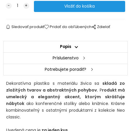
Sledovať produkt
Pridať do obľúbených
Zdielať
Popis
Príslušenstvo
Potrebujete poradiť?
Dekoratívna plastika s materiálu živica sa
skladá zo
zložitých tvarov a abstraktných pohybov.
P
rodukt má
umelecký a elegantný akcent, ktorým skrášľuje
nábytok
ako konferenčné stolíky alebo knižnice. Krásne
kombinovateľný s ostatnými produktami z kolekcie Neo
classic.
Uvedená cena je
za jeden kus.