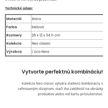
Technické údaje:
Materiál
živica
Farba
béžová
Rozmery
26 x 12 x 34 h cm
Kolekcia
Neo classic
Výrobca
L'oca Nera
Vytvorte perfektnú kombináciu!
Kolekcia Neo classic vytvára zladenú kombináciu s
rafinovaným dizajnom, stačí iba zakliknúť na obrázky
produktov alebo viď kartu príslušenstvo.