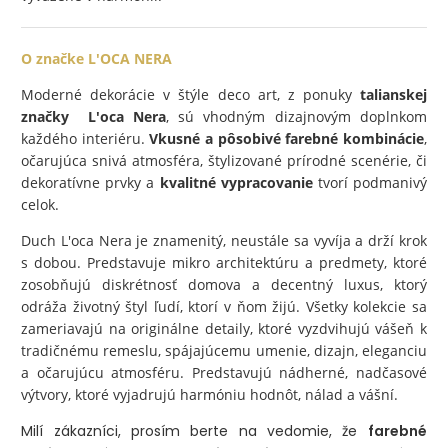
O značke L'OCA NERA
Moderné dekorácie v štýle deco art, z ponuky
talianskej
značky L'oca Nera
, sú vhodným dizajnovým doplnkom
každého interiéru.
Vkusné a pôsobivé farebné kombinácie
,
očarujúca snivá atmosféra, štylizované prírodné scenérie, či
dekoratívne prvky a
kvalitné vypracovanie
tvorí podmanivý
celok.
Duch L'oca Nera je znamenitý, neustále sa vyvíja a drží krok
s dobou. Predstavuje mikro architektúru a predmety, ktoré
zosobňujú diskrétnosť domova a decentný luxus, ktorý
odráža životný štyl ľudí, ktorí v ňom žijú. Všetky kolekcie sa
zameriavajú na originálne detaily, ktoré vyzdvihujú vášeň k
tradičnému remeslu, spájajúcemu umenie, dizajn, eleganciu
a očarujúcu atmosféru. Predstavujú nádherné, nadčasové
výtvory, ktoré vyjadrujú harmóniu hodnôt, nálad a vášní.
Milí zákazníci, prosím berte na vedomie, že
farebné