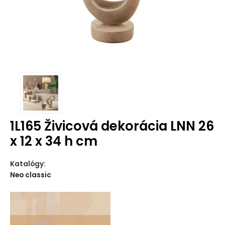
1L165 Živicová dekorácia LNN 26
x 12 x 34 h cm
Katalógy:
Neo classic