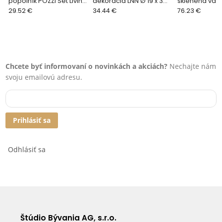
popolník POZZI Set Living
dekorácia LNN Ø 19 x 3
sklenená váza
19,5 x 15,5 cm
29.52 €
cm
34.44 €
28,5 h cm
76.23 €
Chcete byť informovaní o novinkách a akciách?
Nechajte nám
svoju emailovú adresu.
Prihlásiť sa
Odhlásiť sa
Štúdio Bývania AG, s.r.o.