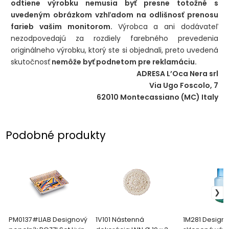
odtiene výrobku nemusia byť presne totožné s
uvedeným obrázkom vzhľadom na odlišnosť prenosu
farieb vašim monitorom.
Výrobca a ani dodávateľ
nezodpovedajú za rozdiely farebného prevedenia
originálneho výrobku, ktorý ste si objednali, preto uvedená
skutočnosť
nemôže byť podnetom pre reklamáciu.
ADRESA L’Oca Nera srl
Via Ugo Foscolo, 7
62010 Montecassiano (MC) Italy
Podobné produkty
PM0137#LIAB Designový
1V101 Nástenná
1M281 Design