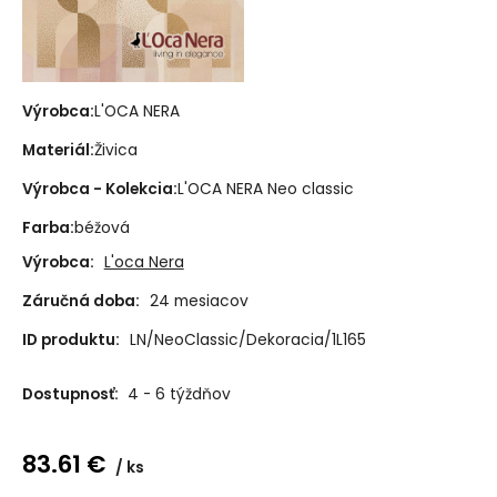
Výrobca:
L'OCA NERA
Materiál:
Živica
Výrobca - Kolekcia:
L'OCA NERA Neo classic
Farba:
béžová
Výrobca:
L'oca Nera
Záručná doba:
24 mesiacov
ID produktu:
LN/NeoClassic/Dekoracia/1L165
Dostupnosť:
4 - 6 týždňov
83.61
€
ks