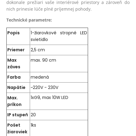
dokonale prežiari vaše interiérové priestory a zároveň do
nich prinesie lúče plné príjemnej pohody.
Technické parametre:
Popis
1-žiarovkové stropné LED
svietidlo
Priemer
2,5 cm
Max
max. 90 cm
záves
Farba
medená
Napätie
~220V - 230V
Max.
1xG9, max 10W LED
príkon
IP stupeň
20
Pošet
1ks
žiaroviek