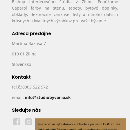
E-shop interiérového štúdia v Žiline. Ponúkame
Caparol farby na stenu, tapety, bytové doplnky,
obklady, dekoračné vankúše, lišty a mnoho ďalších
krásnych a kvalitných výrobkov pre Vaše bývanie.
Adresa predajne
Martina Rázusa 7
010 01 Žilina
Slovensko
Kontakt
tel.č.:0903 522 572
email:
info@studiobyvania.sk
Sledujte nás
Prezeraním tejto stránky súhlasíte s použitím COOKIES a
odovzdaním údajov o správaní na webe pre zobrazenie