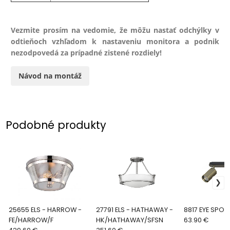
Vezmite prosím na vedomie, že môžu nastať odchýlky v
odtieňoch vzhľadom k nastaveniu monitora a podnik
nezodpovedá za prípadné zistené rozdiely!
Návod na montáž
Podobné produkty
25655 ELS - HARROW -
27791 ELS - HATHAWAY -
8817 EYE SPO
FE/HARROW/F
HK/HATHAWAY/SFSN
63.90 €