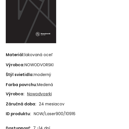
Materiál:
lakovaná oceľ
Výrobca:
NOWODVORSKI
Štýl svietidla:
moderný
Farba povrchu:
Medená
Výrobca:
Nowodvosrki
Záručná doba:
24 mesiacov
ID produktu:
NOW/Laser900/10916
Dostupnosť:
7 -14 dní