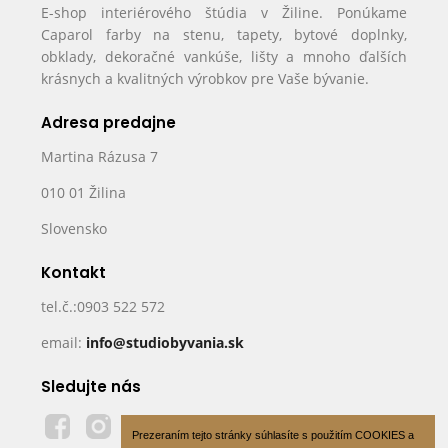
E-shop interiérového štúdia v Žiline. Ponúkame
Caparol farby na stenu, tapety, bytové doplnky,
obklady, dekoračné vankúše, lišty a mnoho ďalších
krásnych a kvalitných výrobkov pre Vaše bývanie.
Adresa predajne
Martina Rázusa 7
010 01 Žilina
Slovensko
Kontakt
tel.č.:0903 522 572
email:
info@studiobyvania.sk
Sledujte nás
Prezeraním tejto stránky súhlasíte s použitím COOKIES a