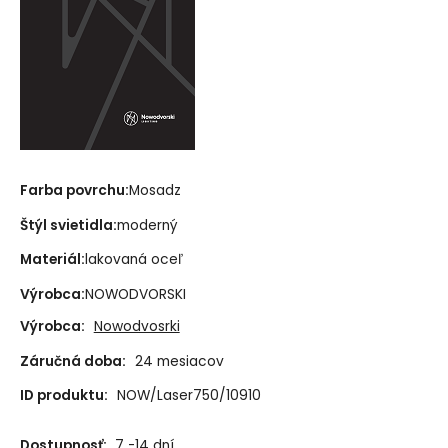
Farba povrchu:
Mosadz
Štýl svietidla:
moderný
Materiál:
lakovaná oceľ
Výrobca:
NOWODVORSKI
Výrobca:
Nowodvosrki
Záručná doba:
24 mesiacov
ID produktu:
NOW/Laser750/10910
Dostupnosť:
7 -14 dní