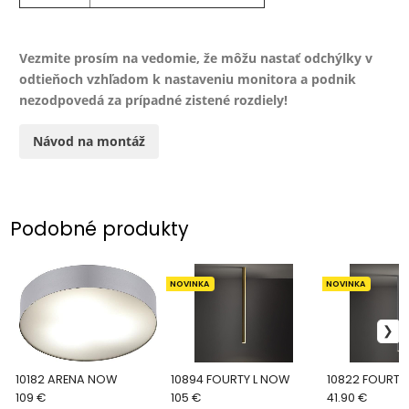
Vezmite prosím na vedomie, že môžu nastať odchýlky v
odtieňoch vzhľadom k nastaveniu monitora a podnik
nezodpovedá za prípadné zistené rozdiely!
Návod na montáž
Podobné produkty
NOVINKA
NOVINKA
10182 ARENA NOW
10894 FOURTY L NOW
10822 FOURTY
109 €
105 €
41.90 €