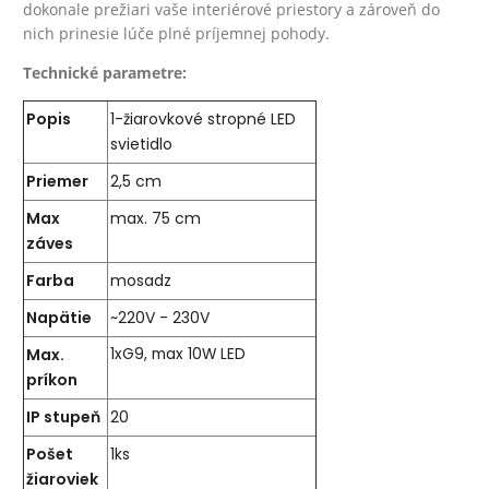
dokonale prežiari vaše interiérové priestory a zároveň do
nich prinesie lúče plné príjemnej pohody.
Technické parametre:
Popis
1-žiarovkové stropné LED
svietidlo
Priemer
2,5 cm
Max
max. 75 cm
záves
Farba
mosadz
Napätie
~220V - 230V
Max.
1xG9, max 10W LED
príkon
IP stupeň
20
Pošet
1ks
žiaroviek