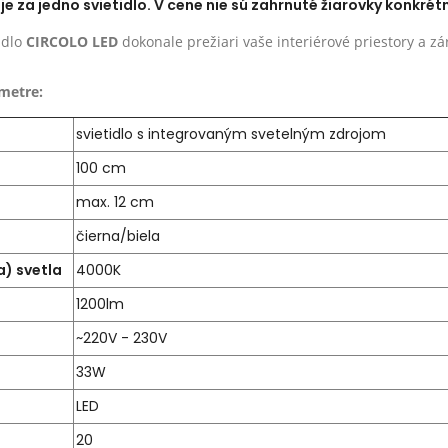
e za jedno svietidlo. V cene nie sú zahrnuté žiarovky konkrétn
idlo
CIRCOLO LED
dokonale prežiari vaše interiérové priestory a z
metre:
svietidlo s integrovaným svetelným zdrojom
100 cm
max. 12 cm
čierna/biela
a) svetla
4000K
1200lm
~220V - 230V
33W
LED
20