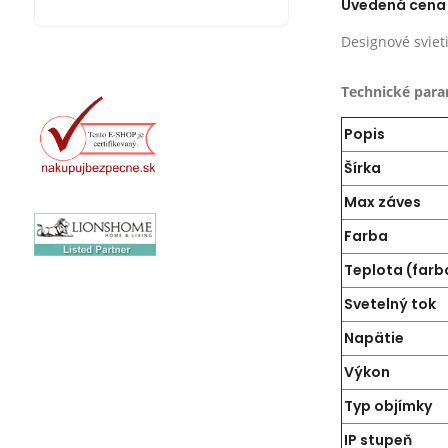
Uvedená cena j
Designové sviet
Technické para
Popis
Šírka
Max záves
Farba
Teplota (farb
Svetelný tok
Napätie
Výkon
Typ objímky
IP stupeň