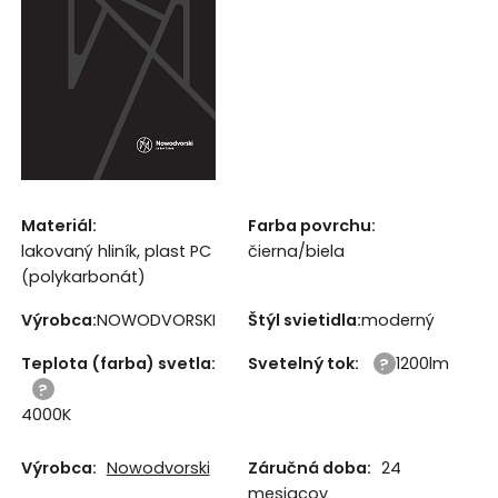
Materiál:
Farba povrchu:
lakovaný hliník, plast PC
čierna/biela
(polykarbonát)
Výrobca:
NOWODVORSKI
Štýl svietidla:
moderný
Teplota (farba) svetla
:
Svetelný tok
:
1200lm
4000K
Výrobca:
Nowodvorski
Záručná doba:
24
mesiacov