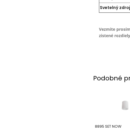
Svetelný zdroj
Vezmite prosím
zistené rozdiely
Podobné p
8895 SET NOW