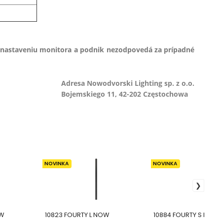
 nastaveniu monitora a podnik nezodpovedá za prípadné
Adresa Nowodvorski Lighting sp. z o.o.
Bojemskiego 11, 42-202 Częstochowa
NOVINKA
NOVINKA
OW
10823 FOURTY L NOW
10884 FOURTY S NOW