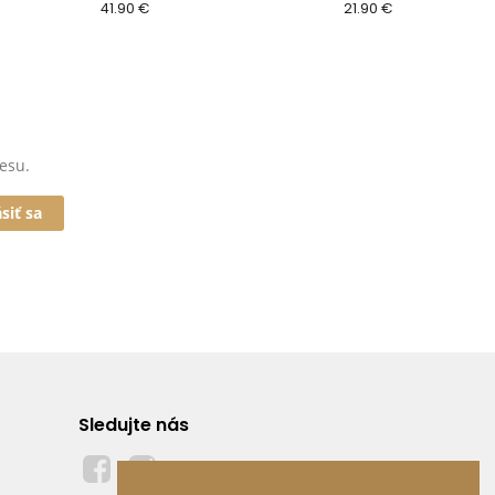
41.90 €
21.90 €
esu.
ásiť sa
Sledujte nás