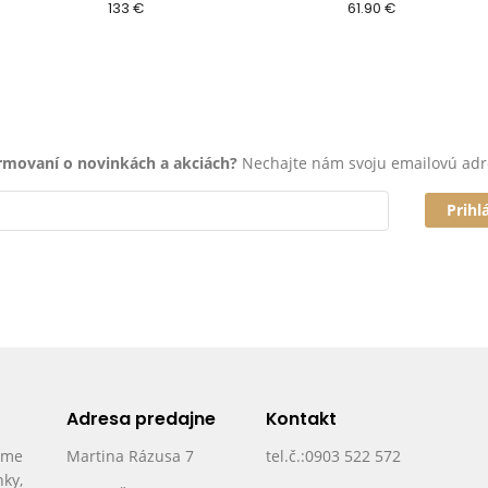
133 €
61.90 €
ormovaní o novinkách a akciách?
Nechajte nám svoju emailovú adr
Prihl
Adresa predajne
Kontakt
ame
Martina Rázusa 7
tel.č.:0903 522 572
nky,