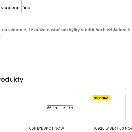
 v balení
áno
 na vedomie, že môžu nastať odchýlky v odtieňoch vzhľadom k
!
rodukty
NOVINKA
6611 EYE SPOT NOW
10920 LASER 1100 N