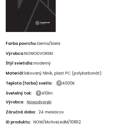
Farba povrchu:
čierna/biela
Výrobca:
NOWODVORSKI
Štýl svietidla:
moderný
Materiál:
lakovaný hliník, plast PC (polykarbonát)
Teplota (farba) svetla
:
4000K
Svetelný tok
:
410lm
Výrobca:
Nowodvorski
Záručná doba:
24 mesiacov
ID produktu:
NOW/MotiveLedM/10852