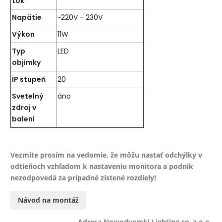
tok
Napätie
~220V - 230V
Výkon
11W
Typ
LED
objímky
IP stupeň
20
Svetelný
áno
zdroj v
balení
Vezmite prosím na vedomie, že môžu nastať odchýlky v
odtieňoch vzhľadom k nastaveniu monitora a podnik
nezodpovedá za prípadné zistené rozdiely!
Návod na montáž
Adresa Nowodvorski Lighting sp. z o.o.