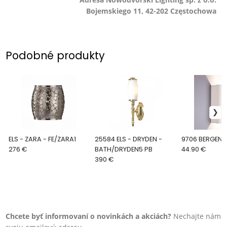
Bojemskiego 11, 42-202 Częstochowa
Podobné produkty
ELS - ZARA - FE/ZARA1
25584 ELS - DRYDEN -
9706 BERGEN
276 €
BATH/DRYDEN5 PB
44.90 €
390 €
Chcete byť informovaní o novinkách a akciách?
Nechajte nám