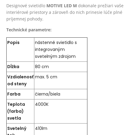
Designové svietidlo
MOTIVE
LED M
dokonale prežiari vaše
interiérové priestory a zároveň do nich prinesie lúče plné
príjemnej pohody.
Technické parametre:
Popis
nástenné svietidlo s
integrovaným
svetelným zdrojom
Dĺžka
80 cm
Vzdialenosť
max. 5 cm
od steny
Farba
čierna/biela
Teplota
4000K
(farba)
svetla
Svetelný
410lm