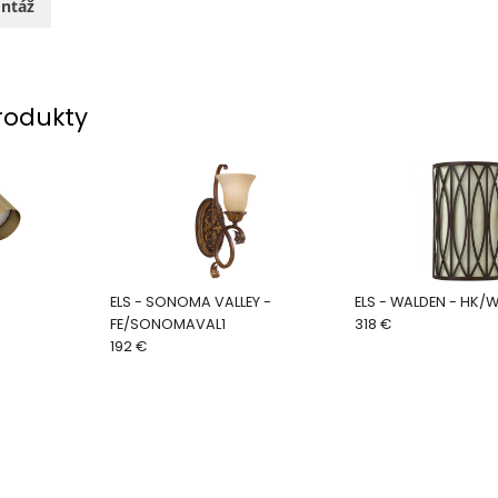
ntáž
rodukty
ELS - SONOMA VALLEY -
ELS - WALDEN - HK/
FE/SONOMAVAL1
318 €
192 €