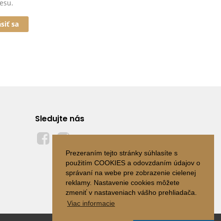
esu.
ásiť sa
Sledujte nás
Prezeraním tejto stránky súhlasíte s
použitím COOKIES a odovzdaním údajov o
správaní na webe pre zobrazenie cielenej
reklamy. Nastavenie cookies môžete
zmeniť v nastaveniach vášho prehliadača.
Viac informacie