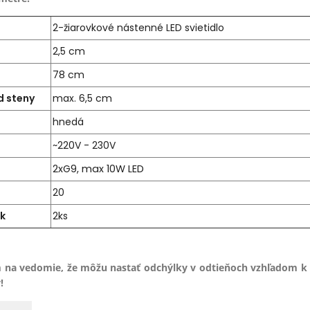
2-žiarovkové nástenné LED svietidlo
2,5 cm
78 cm
d steny
max. 6,5 cm
hnedá
~220V - 230V
2xG9, max 10W LED
20
ek
2ks
 na vedomie, že môžu nastať odchýlky v odtieňoch vzhľadom k
!