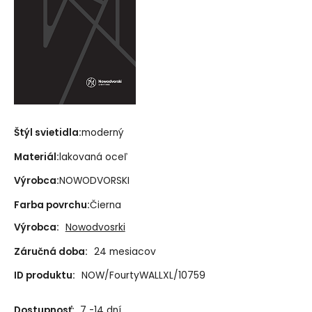
Štýl svietidla:
moderný
Materiál:
lakovaná oceľ
Výrobca:
NOWODVORSKI
Farba povrchu:
Čierna
Výrobca:
Nowodvosrki
Záručná doba:
24 mesiacov
ID produktu:
NOW/FourtyWALLXL/10759
Dostupnosť:
7 -14 dní