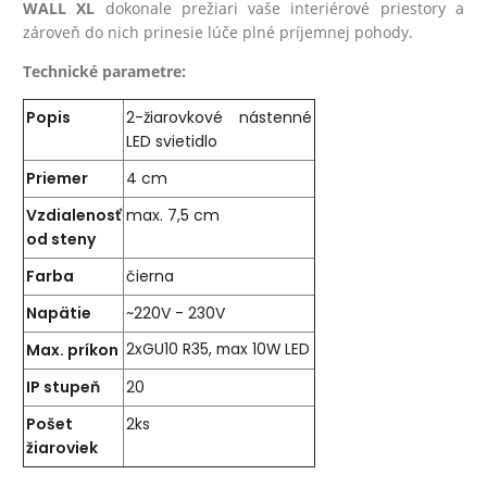
WALL XL
dokonale prežiari vaše interiérové priestory a
zároveň do nich prinesie lúče plné príjemnej pohody.
Technické parametre:
Popis
2-žiarovkové nástenné
LED svietidlo
Priemer
4 cm
Vzdialenosť
max. 7,5 cm
od steny
Farba
čierna
Napätie
~220V - 230V
Max. príkon
2xGU10 R35, max 10W LED
IP stupeň
20
Pošet
2ks
žiaroviek