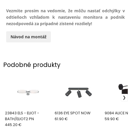
Vezmite prosím na vedomie, že môžu nastať odchýlky v
odtieňoch vzhľadom k nastaveniu monitora a podnik
nezodpovedá za prípadné zistené rozdiely!
Návod na montáž
Podobné produkty
23843 ELS - ELIOT -
6136 EYE SPOT NOW
9084 ALICE N
BATH/ELIOT2 PN
61.90 €
59.90 €
445.20 €