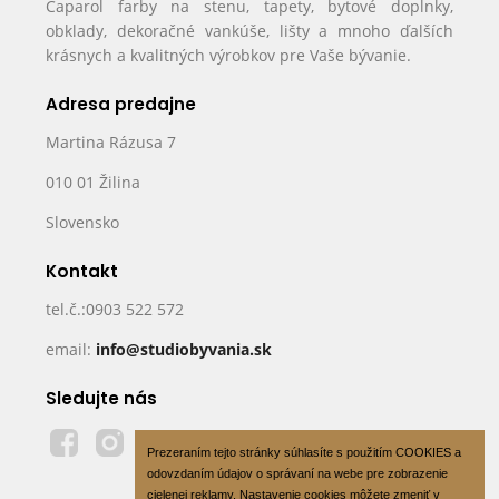
Caparol farby na stenu, tapety, bytové doplnky,
obklady, dekoračné vankúše, lišty a mnoho ďalších
krásnych a kvalitných výrobkov pre Vaše bývanie.
Adresa predajne
Martina Rázusa 7
010 01 Žilina
Slovensko
Kontakt
tel.č.:0903 522 572
email:
info@studiobyvania.sk
Sledujte nás
Prezeraním tejto stránky súhlasíte s použitím COOKIES a
odovzdaním údajov o správaní na webe pre zobrazenie
cielenej reklamy. Nastavenie cookies môžete zmeniť v