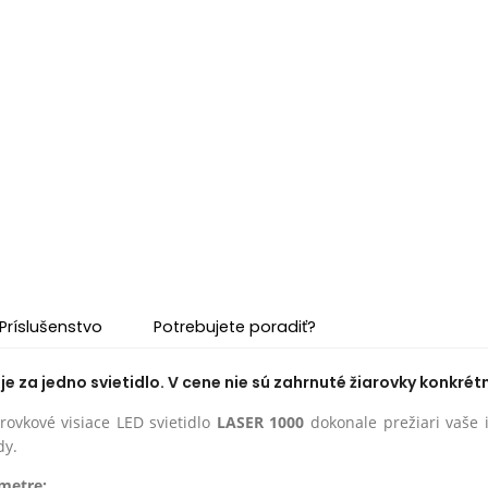
Príslušenstvo
Potrebujete poradiť?
e za jedno svietidlo. V cene nie sú zahrnuté žiarovky konkrétn
rovkové visiace LED svietidlo
LASER 1000
dokonale prežiari vaše i
dy.
metre: