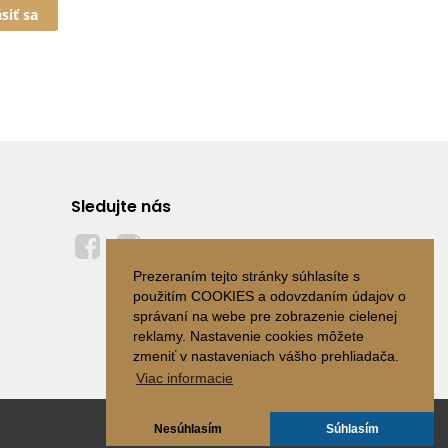
ásiť sa
Sledujte nás
Prezeraním tejto stránky súhlasíte s
použitím COOKIES a odovzdaním údajov o
správaní na webe pre zobrazenie cielenej
reklamy. Nastavenie cookies môžete
zmeniť v nastaveniach vášho prehliadača.
Viac informacie
Nesúhlasím
Súhlasím