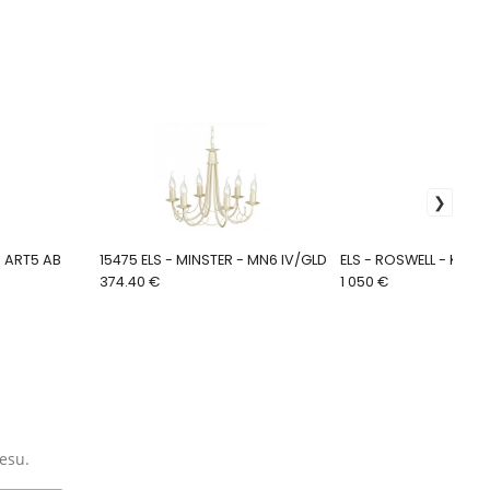
N - ART5 AB
15475 ELS - MINSTER - MN6 IV/GLD
ELS - ROSWELL - KL/RO
374.40 €
1 050 €
esu.