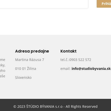
Prihl
Adresa predajne
Kontakt
ame
Martina Rázusa 7
tel.č.:0903 522 572
nky,
010 01 Žilina
email:
info@studiobyvania.sk
oho
Vaše
Slovensko
© 2023 ŠTÚDIO BÝVANIA s.r.o - All Rights Reserved