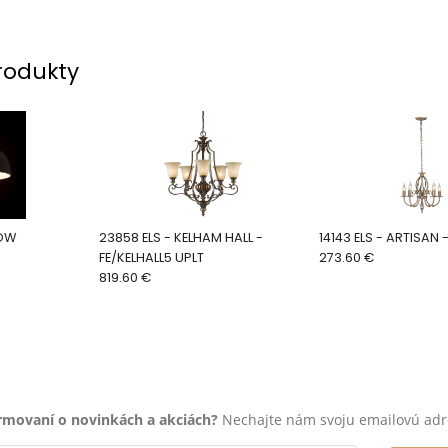
rodukty
NOW
23858 ELS - KELHAM HALL -
14143 ELS - ARTISA
FE/KELHALL5 UPLT
273.60 €
819.60 €
ormovaní o novinkách a akciách?
Nechajte nám svoju emailovú adr