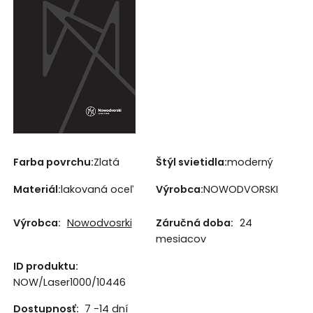
Farba povrchu:
Zlatá
Štýl svietidla:
moderný
Materiál:
lakovaná oceľ
Výrobca:
NOWODVORSKI
Výrobca:
Nowodvosrki
Záručná doba:
24
mesiacov
ID produktu:
NOW/Laser1000/10446
Dostupnosť:
7 -14 dní