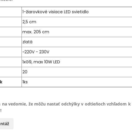
1-žiarovkové visiace LED svietidlo
2,5 cm
max. 205 cm
zlatá
~220V - 230V
1xG9, max 10W LED
20
ek
1ks
 na vedomie, že môžu nastať odchýlky v odtieňoch vzhľadom k
!
ntáž