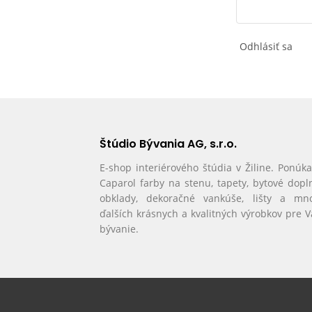
Odhlásiť sa
Štúdio Bývania AG, s.r.o.
E-shop interiérového štúdia v Žiline. Ponúk
Caparol farby na stenu, tapety, bytové dopl
obklady, dekoračné vankúše, lišty a mn
ďalších krásnych a kvalitných výrobkov pre 
bývanie.