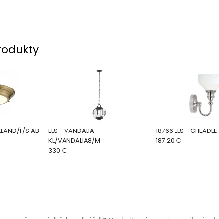
rodukty
LLAND/F/S AB
ELS - VANDALIA -
18766 ELS - CHEA
KL/VANDALIA8/M
187.20 €
330 €