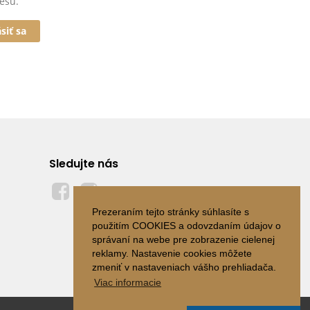
esu.
ásiť sa
Sledujte nás
Prezeraním tejto stránky súhlasíte s
použitím COOKIES a odovzdaním údajov o
správaní na webe pre zobrazenie cielenej
reklamy. Nastavenie cookies môžete
zmeniť v nastaveniach vášho prehliadača.
Viac informacie