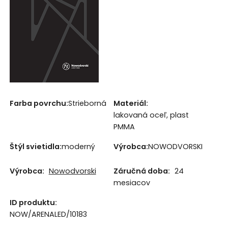
Farba povrchu:
Strieborná
Materiál:
lakovaná oceľ, plast
PMMA
Štýl svietidla:
moderný
Výrobca:
NOWODVORSKI
Výrobca:
Nowodvorski
Záručná doba:
24
mesiacov
ID produktu:
NOW/ARENALED/10183