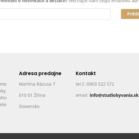
ormovaní o novinkách a akciách?
Nechajte nám svoju emailovú adr
Prihl
Adresa predajne
Kontakt
ame
Martina Rázusa 7
tel.č.:0903 522 572
nky,
010 01 Žilina
email:
info@studiobyvania.sk
oho
Vaše
Slovensko