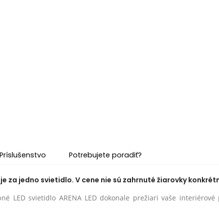
Príslušenstvo
Potrebujete poradiť?
e za jedno svietidlo. V cene nie sú zahrnuté žiarovky konkrétn
pné LED svietidlo ARENA LED dokonale prežiari vaše interiérové 