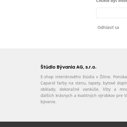
Chcete byť inf
Odhlásiť sa
Štúdio Bývania AG, s.r.o.
E-shop interiérového štúdia v Žiline. Ponúk
Caparol farby na stenu, tapety, bytové dopl
obklady, dekoračné vankúše, lišty a mn
ďalších krásnych a kvalitných výrobkov pre 
bývanie.