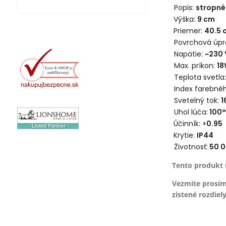
Popis:
stropné 
Výška:
9
cm
Priemer:
40.5 
Povrchová úpr
Napätie:
~230 
Max. príkon:
18
Teplota svetla:
Index farebnéh
Svetelný tok:
1
Uhol lúča:
100°
Účinník:
>0.95
Krytie:
IP44
Životnosť:
50 0
Tento produkt 
Vezmite prosím
zistené rozdiely