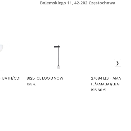
Bojemskiego 11, 42-202 Częstochowa
DLE - BATH/CD1
8125 ICE EGG B NOW
27684 ELS - AMALIA -
163 €
FE/AMALIA1/LBATH
195.60 €