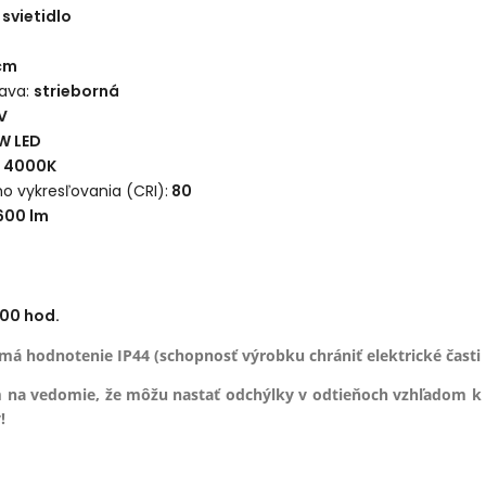
svietidlo
cm
ava:
strieborná
V
W LED
4000K
o vykresľovania (CRI):
80
600
lm
00 hod.
má hodnotenie IP44 (schopnosť výrobku chrániť elektrické časti 
 na vedomie, že môžu nastať odchýlky v odtieňoch vzhľadom k
!