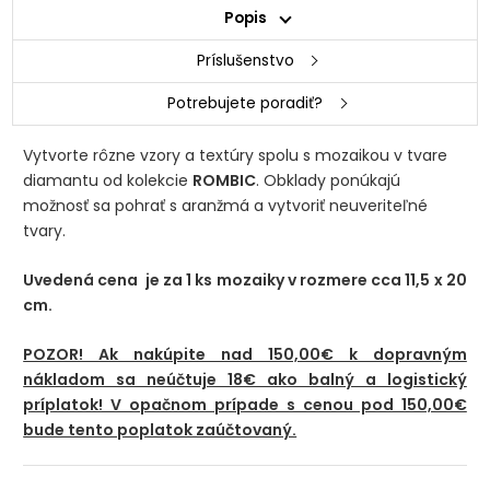
Popis
Príslušenstvo
Potrebujete poradiť?
Vytvorte rôzne vzory a textúry spolu s mozaikou v tvare
diamantu od kolekcie
ROMBIC
. Obklady ponúkajú
možnosť sa pohrať s aranžmá a vytvoriť neuveriteľné
tvary.
Uvedená cena je za 1 ks mozaiky v rozmere cca 11,5 x 20
cm.
POZOR! Ak nakúpite nad 150,00€ k dopravným
nákladom sa neúčtuje 18€ ako balný a logistický
príplatok! V opačnom prípade s cenou pod 150,00€
bude tento poplatok zaúčtovaný.