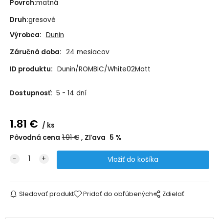
Povrch:
matná
Druh:
gresové
Výrobca:
Dunin
Záručná doba:
24 mesiacov
ID produktu:
Dunin/ROMBIC/White02Matt
Dostupnosť:
5 - 14 dní
1.81
€
ks
Pôvodná cena
1.91
€
Zľava
5
%
Sledovať produkt
Pridať do obľúbených
Zdielať