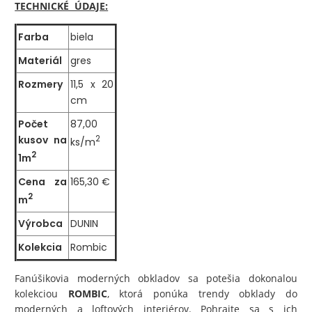
TECHNICKÉ ÚDAJE:
Farba
biela
Materiál
gres
Rozmery
11,5 x 20
cm
Počet
87,00
kusov na
2
ks/m
2
1m
Cena za
165,30 €
2
m
Výrobca
DUNIN
Kolekcia
Rombic
Fanúšikovia moderných obkladov sa potešia dokonalou
kolekciou
ROMBIC
, ktorá ponúka trendy obklady do
moderných a loftových interiérov. Pohrajte sa s ich