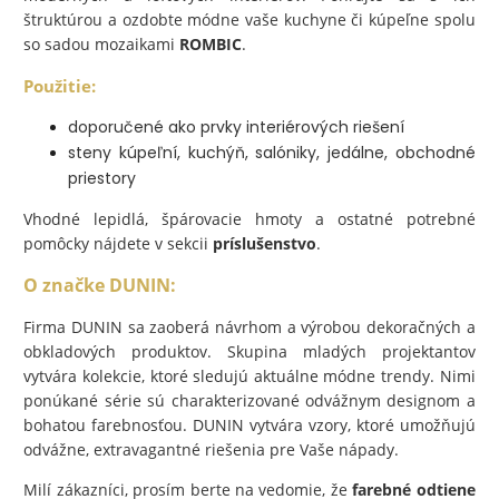
štruktúrou a ozdobte módne vaše kuchyne či kúpeľne spolu
so sadou mozaikami
ROMBIC
.
Použitie:
doporučené ako prvky interiérových riešení
steny kúpeľní, kuchýň, salóniky, jedálne, obchodné
priestory
Vhodné lepidlá, špárovacie hmoty a ostatné potrebné
pomôcky nájdete v sekcii
príslušenstvo
.
O značke DUNIN:
Firma DUNIN sa zaoberá návrhom a výrobou dekoračných a
obkladových produktov. Skupina mladých projektantov
vytvára kolekcie, ktoré sledujú aktuálne módne trendy. Nimi
ponúkané série sú charakterizované odvážnym designom a
bohatou farebnosťou. DUNIN vytvára vzory, ktoré umožňujú
odvážne, extravagantné riešenia pre Vaše nápady.
Milí zákazníci, prosím berte na vedomie, že
farebné odtiene