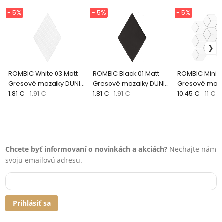
- 5%
- 5%
- 5%
ROMBIC White 03 Matt
ROMBIC Black 01 Matt
ROMBIC Mini W
Gresové mozaiky DUNIN
Gresové mozaiky DUNIN
Gresové moza
(11,5x20cm/1ks)
1.81 €
1.91 €
(11,5x20cm/1ks)
1.81 €
1.91 €
(30,7x26,8cm/
10.45 €
11 €
Chcete byť informovaní o novinkách a akciách?
Nechajte nám
svoju emailovú adresu.
Prihlásiť sa