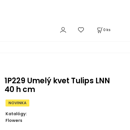
0
ks
1P229 Umelý kvet Tulips LNN
40 h cm
NOVINKA
Katalógy:
Flowers