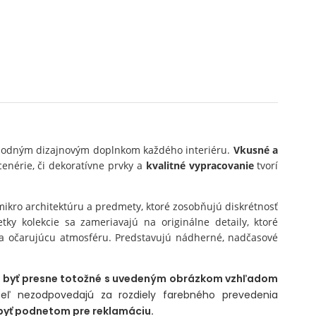
vhodným dizajnovým doplnkom každého interiéru.
Vkusné a
cenérie, či dekoratívne prvky a
kvalitné vypracovanie
tvorí
 mikro architektúru a predmety, ktoré zosobňujú diskrétnosť
tky kolekcie sa zameriavajú na originálne detaily, ktoré
 a očarujúcu atmosféru. Predstavujú nádherné, nadčasové
a byť presne totožné s uvedeným obrázkom vzhľadom
eľ nezodpovedajú za rozdiely farebného prevedenia
yť podnetom pre reklamáciu.