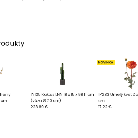
rodukty
NOVINKA
Cherry
1N105 Kaktus LNN 18 x 15 x 98 h cm
1P233 Umelý kvet Da
h cm
(váza Ø 20 cm)
cm
228.69 €
17.22 €