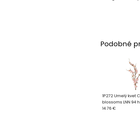
Podobné p
1P272 Umelý kvet 
blossoms LNN 94 
14.76 €