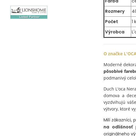
Farba
č
Rozmery
4
Počet
1 
Výrobca
L
O značke L'OC
Moderné dekorác
pôsobivé fare
podmanivý celo
Duch L'oca Nera
domova a decent
vyzdvihujú váš
výtvory, ktoré 
Milí zákazníci,
na odlišnosť
originálneho vý