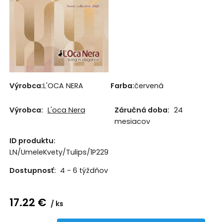
Výrobca:
L'OCA NERA
Farba:
červená
Výrobca:
L'oca Nera
Záručná doba:
24
mesiacov
ID produktu:
LN/UmeleKvety/Tulips/1P229
Dostupnosť:
4 - 6 týždňov
17.22
€
ks