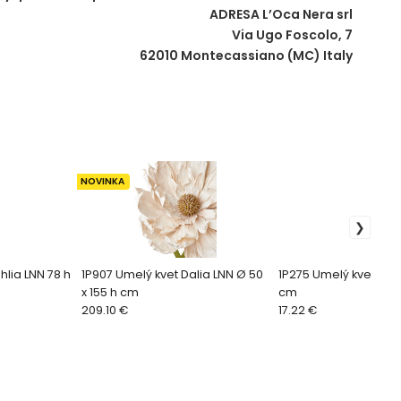
ADRESA L’Oca Nera srl
Via Ugo Foscolo, 7
62010 Montecassiano (MC) Italy
NOVINKA
hlia LNN 78 h
1P907 Umelý kvet Dalia LNN Ø 50
1P275 Umelý kvet Lila
x 155 h cm
cm
209.10 €
17.22 €