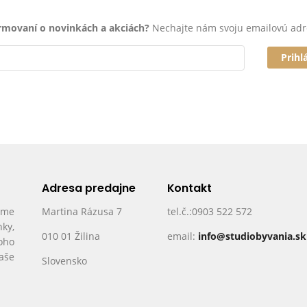
ormovaní o novinkách a akciách?
Nechajte nám svoju emailovú adr
Prihl
Adresa predajne
Kontakt
ame
Martina Rázusa 7
tel.č.:0903 522 572
nky,
010 01 Žilina
email:
info@studiobyvania.sk
oho
Vaše
Slovensko