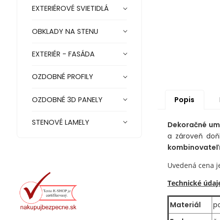
EXTERIÉROVÉ SVIETIDLÁ
OBKLADY NA STENU
EXTERIÉR - FASÁDA
OZDOBNÉ PROFILY
Popis
OZDOBNÉ 3D PANELY
STENOVÉ LAMELY
Dekoračné ume
a zároveň doňh
kombinovateľ
Uvedená cena j
Technické údaj
Materiál
p