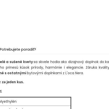
Potrebujete poradiť?
lé a sušené kvety
sa skvele hodia ako dizajnový doplnok do ka
o prinesú kúsok prírody, harmónie i elegancie. Záruka kvali
né s ostatnými
bytovými doplnkami z L'oca Nera.
e
za jeden kus.
e:
olyethylén