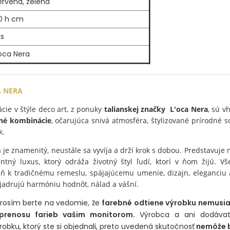
ervená, zelená
0 h cm
ks
'oca Nera
A NERA
ie v štýle deco art, z ponuky
talianskej značky L'oca Nera
, sú 
bné kombinácie
, očarujúca snivá atmosféra, štylizované prírodné s
k.
 je znamenitý, neustále sa vyvíja a drží krok s dobou. Predstavuje
ný luxus, ktorý odráža životný štyl ľudí, ktorí v ňom žijú. Vše
eň k tradičnému remeslu, spájajúcemu umenie, dizajn, eleganciu
vyjadrujú harmóniu hodnôt, nálad a vášní.
 prosím berte na vedomie, že
farebné odtiene výrobku nemusi
 prenosu farieb vašim monitorom.
Výrobca a ani dodávat
robku, ktorý ste si objednali, preto uvedená skutočnosť
nemôže b