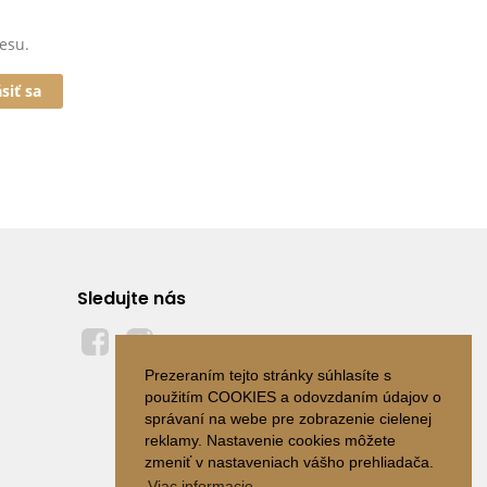
esu.
ásiť sa
Sledujte nás
Prezeraním tejto stránky súhlasíte s
použitím COOKIES a odovzdaním údajov o
správaní na webe pre zobrazenie cielenej
reklamy. Nastavenie cookies môžete
zmeniť v nastaveniach vášho prehliadača.
Viac informacie