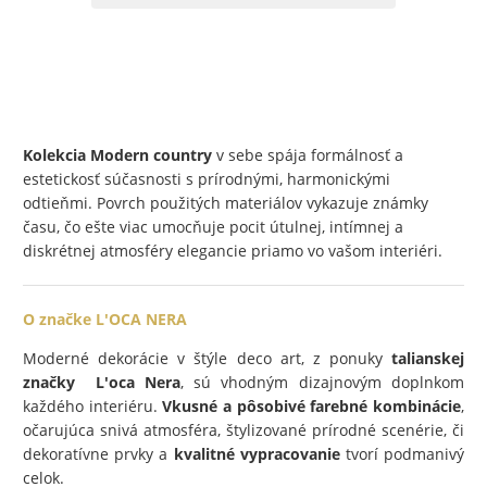
Kolekcia Modern country
v sebe spája formálnosť a
estetickosť súčasnosti s prírodnými, harmonickými
odtieňmi. Povrch použitých materiálov vykazuje známky
času, čo ešte viac umocňuje pocit útulnej, intímnej a
diskrétnej atmosféry elegancie priamo vo vašom interiéri.
O značke L'OCA NERA
Moderné dekorácie v štýle deco art, z ponuky
talianskej
značky L'oca Nera
, sú vhodným dizajnovým doplnkom
každého interiéru.
Vkusné a pôsobivé farebné kombinácie
,
očarujúca snivá atmosféra, štylizované prírodné scenérie, či
dekoratívne prvky a
kvalitné vypracovanie
tvorí podmanivý
celok.