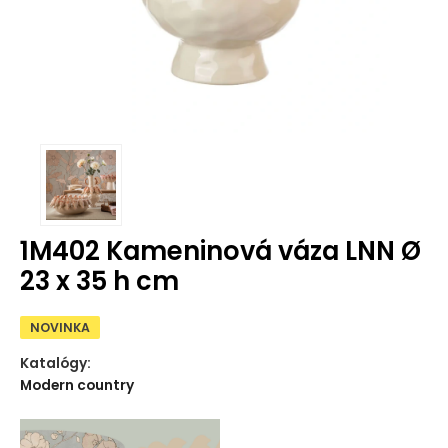
1M402 Kameninová váza LNN Ø
23 x 35 h cm
NOVINKA
Katalógy:
Modern country