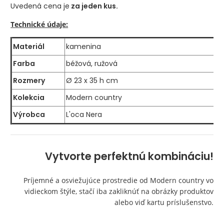
Uvedená cena je
za jeden kus.
Technické údaje:
Materiál
kamenina
Farba
béžová, ružová
Rozmery
Ø 23 x 35 h cm
Kolekcia
Modern country
Výrobca
L'oca Nera
Vytvorte perfektnú kombináciu!
Príjemné a osviežujúce prostredie od Modern country vo
vidieckom štýle, stačí iba zakliknúť na obrázky produktov
alebo viď kartu príslušenstvo.