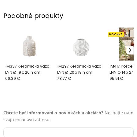
Podobné produkty
NOVINKA
1M337 Keramická váza
1M297 Keramická váza
1M417 Porcel
LNN Ø 19 x 26 h cm
LNN Ø 20 x 19 h cm
LNN Ø 14 x 24 
66.39 €
73.77 €
95.91 €
Chcete byť informovaní o novinkách a akciách?
Nechajte nám
svoju emailovú adresu.