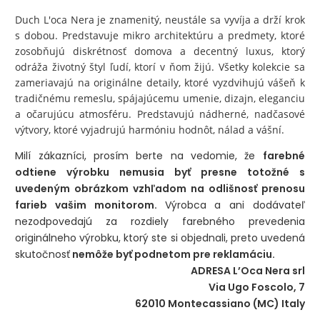
Duch L'oca Nera je znamenitý, neustále sa vyvíja a drží krok
s dobou. Predstavuje mikro architektúru a predmety, ktoré
zosobňujú diskrétnosť domova a decentný luxus, ktorý
odráža životný štyl ľudí, ktorí v ňom žijú. Všetky kolekcie sa
zameriavajú na originálne detaily, ktoré vyzdvihujú vášeň k
tradičnému remeslu, spájajúcemu umenie, dizajn, eleganciu
a očarujúcu atmosféru. Predstavujú nádherné, nadčasové
výtvory, ktoré vyjadrujú harmóniu hodnôt, nálad a vášní.
Milí zákazníci, prosím berte na vedomie, že
farebné
odtiene výrobku nemusia byť presne totožné s
uvedeným obrázkom vzhľadom na odlišnosť prenosu
farieb vašim monitorom.
Výrobca a ani dodávateľ
nezodpovedajú za rozdiely farebného prevedenia
originálneho výrobku, ktorý ste si objednali, preto uvedená
skutočnosť
nemôže byť podnetom pre reklamáciu.
ADRESA L’Oca Nera srl
Via Ugo Foscolo, 7
62010 Montecassiano (MC) Italy