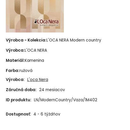
Výrobca - Kolekcia:
L'OCA NERA Modern country
Výrobca:
L'OCA NERA
Materiál:
Kamenina
Farba:
ružová
Výrobca:
L'oca Nera
Záručná doba:
24 mesiacov
ID produktu:
LN/ModernCountry/Vaza/1M402
Dostupnosť:
4 - 6 týždňov