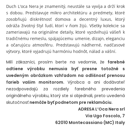
Duch L'oca Nera je znamenitý, neustále sa vyvíja a drží krok
s dobou. Predstavuje mikro architektúru a predmety, ktoré
zosobňujú diskrétnosť domova a decentný luxus, ktorý
odráža životný štyl ľudí, ktorí v ňom žijú. Všetky kolekcie sa
zameriavajú na originálne detaily, ktoré vyzdvihujú vášeň k
tradičnému remeslu, spájajúcemu umenie, dizajn, eleganciu
a očarujúcu atmosféru. Predstavujú nádherné, nadčasové
výtvory, ktoré vyjadrujú harmóniu hodnôt, nálad a vášní.
Milí zákazníci, prosím berte na vedomie, že
farebné
odtiene výrobku nemusia byť presne totožné s
uvedeným obrázkom vzhľadom na odlišnosť prenosu
farieb vašim monitorom.
Výrobca a ani dodávateľ
nezodpovedajú za rozdiely farebného prevedenia
originálneho výrobku, ktorý ste si objednali, preto uvedená
skutočnosť
nemôže byť podnetom pre reklamáciu.
ADRESA L’Oca Nera srl
Via Ugo Foscolo, 7
62010 Montecassiano (MC) Italy