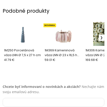
Podobné produkty
NOVINKA
1M250 Porcelánová
1M369 Kameninová
1M306 Kamen
váza LNN Ø 7,5 x 27 h cm
váza LNN Ø 23 x 16,5 h
váza LNN Ø 21,
41.79 €
cm
59.01 €
cm
169.68 €
Chcete byť informovaní o novinkách a akciách?
Nechajte nám
svoju emailovú adresu.