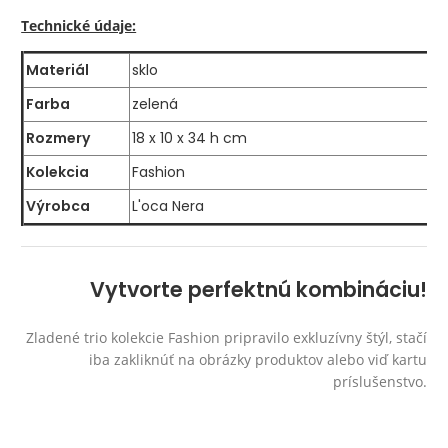
Technické údaje:
Materiál
sklo
Farba
zelená
Rozmery
18 x 10 x 34 h cm
Kolekcia
Fashion
Výrobca
L'oca Nera
Vytvorte perfektnú kombináciu!
Zladené trio kolekcie Fashion pripravilo exkluzívny štýl, stačí
iba zakliknúť na obrázky produktov alebo viď kartu
príslušenstvo.