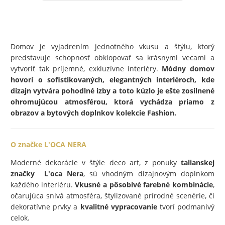
Domov je vyjadrením jednotného vkusu a štýlu, ktorý
predstavuje schopnosť obklopovať sa krásnymi vecami a
vytvoriť tak príjemné, exkluzívne interiéry.
Módny domov
hovorí o sofistikovaných, elegantných interiéroch, kde
dizajn vytvára pohodlné izby a toto kúzlo je ešte zosilnené
ohromujúcou atmosférou, ktorá vychádza priamo z
obrazov a bytových doplnkov kolekcie Fashion.
O značke L'OCA NERA
Moderné dekorácie v štýle deco art, z ponuky
talianskej
značky L'oca Nera
, sú vhodným dizajnovým doplnkom
každého interiéru.
Vkusné a pôsobivé farebné kombinácie
,
očarujúca snivá atmosféra, štylizované prírodné scenérie, či
dekoratívne prvky a
kvalitné vypracovanie
tvorí podmanivý
celok.