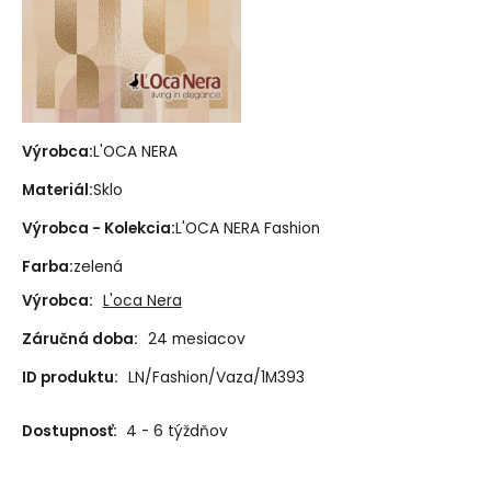
Výrobca:
L'OCA NERA
Materiál:
Sklo
Výrobca - Kolekcia:
L'OCA NERA Fashion
Farba:
zelená
Výrobca:
L'oca Nera
Záručná doba:
24 mesiacov
ID produktu:
LN/Fashion/Vaza/1M393
Dostupnosť:
4 - 6 týždňov