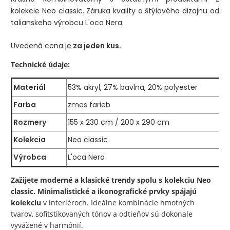
kolekcie Neo classic. Záruka kvality a štýlového dizajnu od
talianskeho výrobcu L'oca Nera.
Uvedená cena je
za jeden kus.
Technické údaje:
Materiál
53% akryl, 27% bavlna, 20% polyester
Farba
zmes farieb
Rozmery
155 x 230 cm / 200 x 290 cm
Kolekcia
Neo classic
Výrobca
L'oca Nera
Zažijete moderné a klasické trendy spolu s kolekciu Neo
classic. Minimalistické a ikonografické prvky spájajú
kolekciu
v interiéroch. Ideálne kombinácie hmotných
tvarov, sofitstikovaných tónov a odtieňov sú dokonale
vyvážené v harmónií.