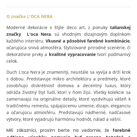
O značke L'OCA NERA
Moderné dekorácie v štýle deco art, z ponuky
talianskej
značky L'oca Nera
, sú vhodným dizajnovým doplnkom
každého interiéru.
Vkusné a pôsobivé farebné kombinácie
,
očarujúca snivá atmosféra, štylizované prírodné scenérie, či
dekoratívne prvky a
kvalitné vypracovanie
tvorí podmanivý
celok.
Duch L'oca Nera je znamenitý, neustále sa vyvíja a drží krok
s dobou. Predstavuje mikro architektúru a predmety, ktoré
zosobňujú diskrétnosť domova a decentný luxus, ktorý
odráža životný štyl ľudí, ktorí v ňom žijú. Všetky kolekcie sa
zameriavajú na originálne detaily, ktoré vyzdvihujú vášeň k
tradičnému remeslu, spájajúcemu umenie, dizajn, eleganciu
a očarujúcu atmosféru. Predstavujú nádherné, nadčasové
výtvory, ktoré vyjadrujú harmóniu hodnôt, nálad a vášní.
Milí zákazníci, prosím berte na vedomie, že
farebné