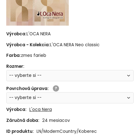
Výrobca:
L'OCA NERA
Výrobca - Kolekcia:
L'OCA NERA Neo classic
Farba:
zmes farieb
Rozmer
:
Povrchová úprava
:
Výrobca:
L'oca Nera
Záručná doba:
24 mesiacov
ID produktu:
LN/ModernCountry/Koberec