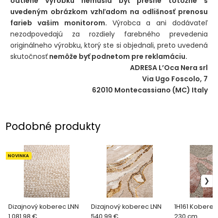
odtiene výrobku nemusia byť presne totožné s
uvedeným obrázkom vzhľadom na odlišnosť prenosu
farieb vašim monitorom.
Výrobca a ani dodávateľ
nezodpovedajú za rozdiely farebného prevedenia
originálneho výrobku, ktorý ste si objednali, preto uvedená
skutočnosť
nemôže byť podnetom pre reklamáciu.
ADRESA L’Oca Nera srl
Via Ugo Foscolo, 7
62010 Montecassiano (MC) Italy
Podobné produkty
NOVINKA
Dizajnový koberec LNN
Dizajnový koberec LNN
1H161 Koberec 
1 081.98 €
540.99 €
230 cm