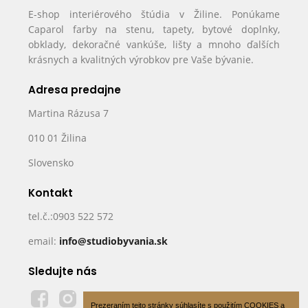
E-shop interiérového štúdia v Žiline. Ponúkame
Caparol farby na stenu, tapety, bytové doplnky,
obklady, dekoračné vankúše, lišty a mnoho ďalších
krásnych a kvalitných výrobkov pre Vaše bývanie.
Adresa predajne
Martina Rázusa 7
010 01 Žilina
Slovensko
Kontakt
tel.č.:0903 522 572
email:
info@studiobyvania.sk
Sledujte nás
Prezeraním tejto stránky súhlasíte s použitím COOKIES a