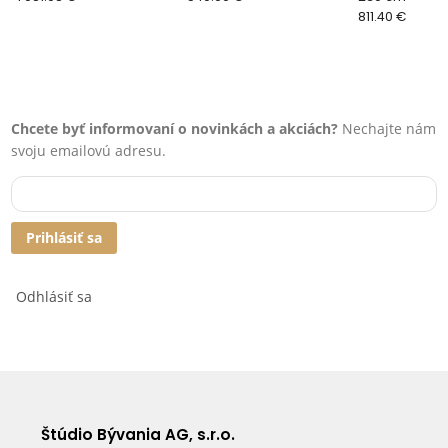
811.40 €
Chcete byť informovaní o novinkách a akciách?
Nechajte nám
svoju emailovú adresu.
Prihlásiť sa
Odhlásiť sa
Štúdio Bývania AG, s.r.o.